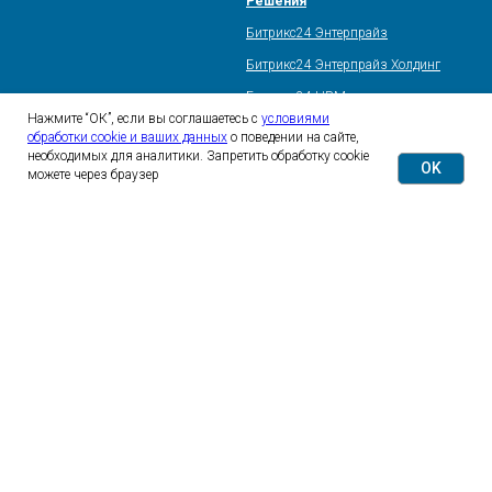
Решения
Битрикс24 Энтерпрайз
Битрикс24 Энтерпрайз Холдинг
Битрикс24 HRM
Нажмите “ОК”, если вы соглашаетесь с
условиями
Битрикс24 CRM
обработки cookie и ваших данных
о поведении на сайте,
необходимых для аналитики. Запретить обработку cookie
Корпоративный портал
OK
можете через браузер
Мессенджеры в Битрикс24
Мигратор amoCRM
База знаний Атлас24
Приложения Битрикс24
Компания
Блог
Контакты