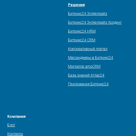
Решения
Битрикс24 Энтерпрайз
Битрикс24 Энтерпрайз Холдинг
Битрикс24 HRM
Битрикс24 CRM
Корпоративный портал
Мессенджеры в Битрикс24
Мигратор amoCRM
База знаний Атлас24
Приложения Битрикс24
Компания
Блог
Контакты