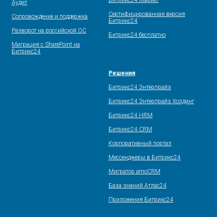
Битрикс24 Маркет
Аудит
Сертифицированная версия
Сопровождение и поддержка
Битрикс24
Разворот на российской ОС
Битрикс24 бесплатно
Миграция с SharePoint на
Битрикс24
Решения
Битрикс24 Энтерпрайз
Битрикс24 Энтерпрайз Холдинг
Битрикс24 HRM
Битрикс24 CRM
Корпоративный портал
Мессенджеры в Битрикс24
Мигратор amoCRM
База знаний Атлас24
Приложения Битрикс24