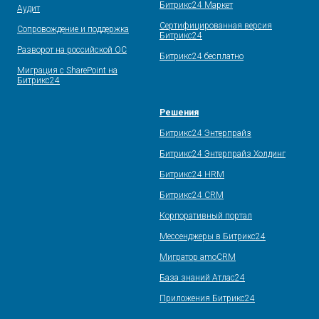
Битрикс24 Маркет
Аудит
Сертифицированная версия
Сопровождение и поддержка
Битрикс24
Разворот на российской ОС
Битрикс24 бесплатно
Миграция с SharePoint на
Битрикс24
Решения
Битрикс24 Энтерпрайз
Битрикс24 Энтерпрайз Холдинг
Битрикс24 HRM
Битрикс24 CRM
Корпоративный портал
Мессенджеры в Битрикс24
Мигратор amoCRM
База знаний Атлас24
Приложения Битрикс24