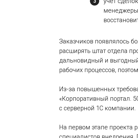
учет сделок
3
менеджеры 
восстановит
Заказчиков появлялось бол
расширять штат отдела пр
дальновидный и выгодный
рабочих процессов, поэто
Из-за повышенных требов
«Корпоративный портал. 5
с серверной 1С компании.
На первом этапе проекта р
специалистов внедрения. 