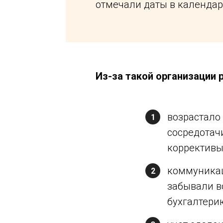
отмечали даты в календар
Из-за такой организации
возрастало
1
сосредотач
коррективы
коммуникац
2
забывали в
бухгалтерию