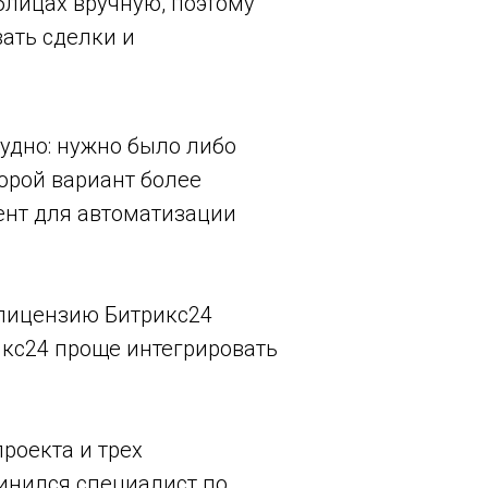
блицах вручную, поэтому
ать сделки и
рудно: нужно было либо
орой вариант более
нт для автоматизации
 лицензию Битрикс24
икс24 проще интегрировать
роекта и трех
динился специалист по