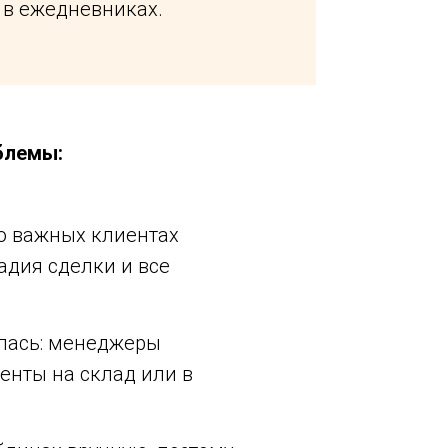
 в ежедневниках.
блемы:
о важных клиентах
адия сделки и все
лась: менеджеры
енты на склад или в