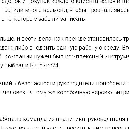
 сделок и покупок каждого клиента велся в та
тратили много времени, чтобы проанализиров
ь те, которые забыли записать.
ьше, и вести дела, как прежде становилось т
одаж, либо внедрить единую рабочую среду. Вт
. Компании нужен был комплексный инструме
му выбрали Битрикс24.
аний к безопасности руководители приобрели
0 человек. К тому же коробочную версию Битр
аботала команда из аналитика, руководителя п
Позже, во второй части проекта, к ним присое