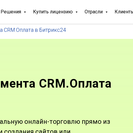
Решения
Купить лицензию
Отрасли
Клиент
а CRM.Оплата в Битрикс24
умента CRM.Оплата
гальную онлайн-торговлю прямо из
и создания сайтов или