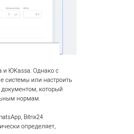
 и ЮKassa. Однако с
 системы или настроить
м документом, который
льным нормам.
tsApp, Bitrix24
ически определяет,