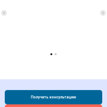
Этот способ удобен, когда нужно зафиксировать
время, потраченное на срочные задачи или
незапланированные работы. В комментарии можно
пояснить, чем именно был занят сотрудник в
указанный период.