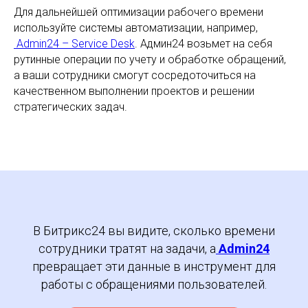
Что в итоге
Используя учет времени по задачам в Битрикс24, вы
сможете перейти от надоевших вопросов «Над чем
работаешь?» и «Где результат?» к объективному
управлению рабочими процессами. А именно:
справедливо распределять задачи между
сотрудниками, ставить адекватные сроки и принимать
управленческие решения на основе реальных цифр.
Для дальнейшей оптимизации рабочего времени
используйте системы автоматизации, например,
Admin24 – Service Desk
. Админ24 возьмет на себя
рутинные операции по учету и обработке обращений,
а ваши сотрудники смогут сосредоточиться на
качественном выполнении проектов и решении
стратегических задач.