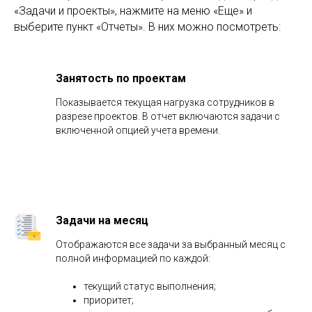
Виды отчетов в Битрикс24
для анализа работы
Следующий шаг – анализ результатов. Система
автоматически формирует несколько типов отчетов
для разных задач. Они позволяют видеть общую
картину по компании и
эффективность
каждого
сотрудника.
Чтобы открыть отчеты в Битрикс24, зайдите в раздел
«Задачи и проекты», нажмите на меню «Еще» и
выберите пункт «Отчеты». В них можно посмотреть:
Занятость по проектам
Показывается текущая нагрузка сотрудников в
разрезе проектов. В отчет включаются задачи с
включенной опцией учета времени.