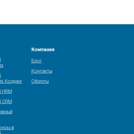
Компания
4
Блог
йз
Контакты
4
з Холдинг
Оферты
4 HRM
4 CRM
ивный
еры в
4