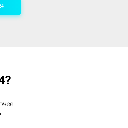
24
4?
очее
е