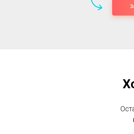
З
Х
Ост