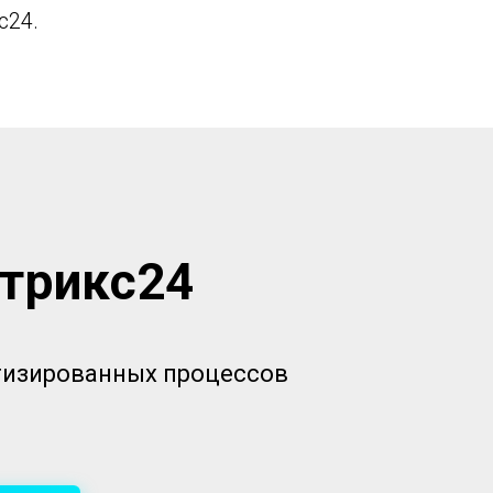
с24.
итрикс24
атизированных процессов