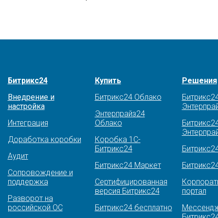
Битрикс24
Купить
Решения
Внедрение и
Битрикс24 Облако
Битрикс2
настройка
Энтерпра
Энтерпрайз24
Интеграция
Облако
Битрикс2
Энтерпрай
Доработка коробки
Коробка 1С-
Битрикс24
Битрикс2
Аудит
Битрикс24 Маркет
Битрикс2
Сопровождение и
поддержка
Сертифицированная
Корпорат
версия Битрикс24
портал
Разворот на
российской ОС
Битрикс24 бесплатно
Мессендж
Битрикс2