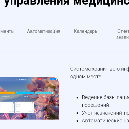
 управления медицин
ументы
Автоматизация
Календарь
Отче
анали
Система хранит всю инф
одном месте.
Ведение базы паци
посещений.
Учет назначений, п
Автоматические на