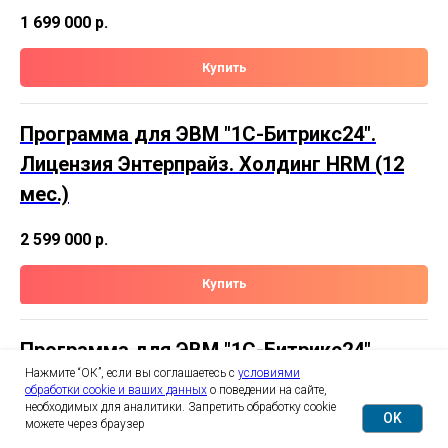
1 699 000
р.
Купить
Программа для ЭВМ "1С-Битрикс24".
Лицензия Энтерпрайз. Холдинг HRM (12
мес.)
2 599 000
р.
Купить
Программа для ЭВМ "1С-Битрикс24".
Нажмите “ОК”, если вы соглашаетесь с
условиями
Расширение лицензии Энтерпрайз.
обработки cookie и ваших данных
о поведении на сайте,
Холдинг HRM (1000 польз.)
необходимых для аналитики. Запретить обработку cookie
OK
можете через браузер