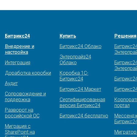
Битрикс24
Купить
Решения
Внедрение и
Битрикс24 Облако
Битрикс2
настройка
Энтерпра
Энтерпрайз24
Интеграция
Облако
Битрикс2
Энтерпрай
Доработка коробки
Коробка 1С-
Битрикс24
Битрикс2
Аудит
Битрикс24 Маркет
Битрикс2
Сопровождение и
поддержка
Сертифицированная
Корпорат
версия Битрикс24
портал
Разворот на
российской ОС
Битрикс24 бесплатно
Мессендж
Битрикс2
Миграция с
SharePoint на
Миграто