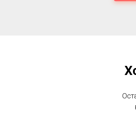
Х
Ост