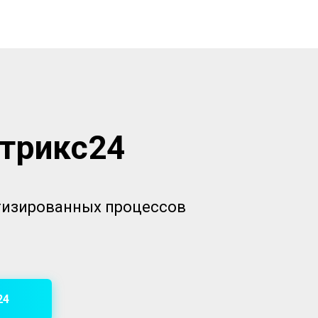
итрикс24
атизированных процессов
24