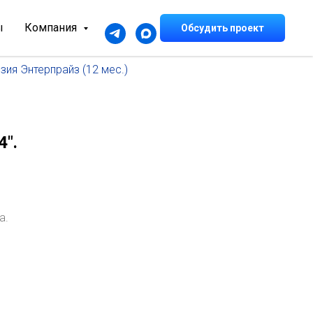
ы
Компания
Обсудить проект
ия Энтерпрайз (12 мес.)
".
а.