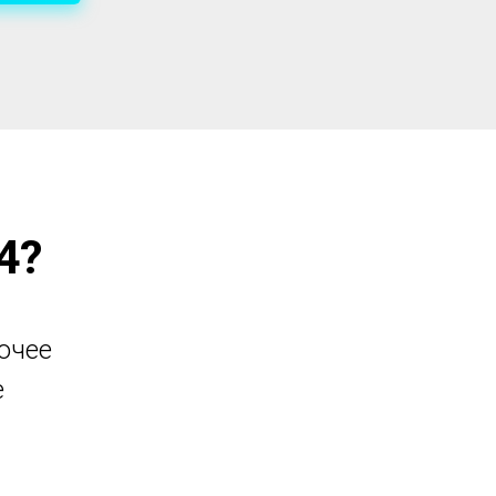
4?
очее
е