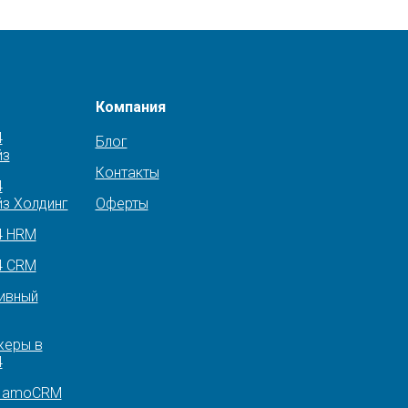
Компания
4
Блог
йз
Контакты
4
з Холдинг
Оферты
4 HRM
4 CRM
ивный
еры в
4
р amoCRM