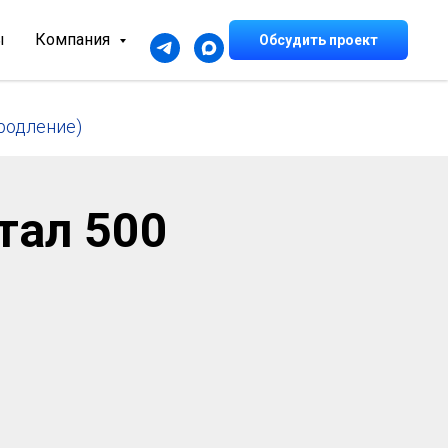
ы
Компания
Обсудить проект
продление)
тал 500