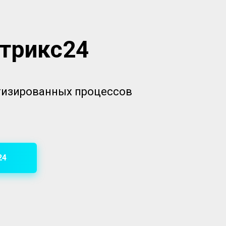
итрикс24
атизированных процессов
24