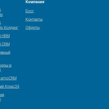
Компания
4
Блог
йз
Контакты
4
з Холдинг
Оферты
4 HRM
4 CRM
ивный
еры в
4
р amoCRM
ий Атлас24
ия
4