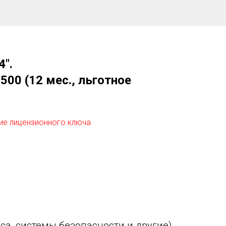
".
500 (12 мес., льготное
ие лицензионного ключа
а, системы безопасности и другие)