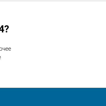
4?
очее
е