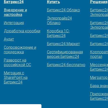
Битрикс24
Купить
Решения
Внедрение и
Битрикс24 Облако
Битрикс2
настройка
Энтерпра
Энтерпрайз24
Интеграция
Облако
Битрикс2
Энтерпрай
Доработка коробки
Коробка 1С-
Битрикс24
Битрикс2
Аудит
Битрикс24 Маркет
Битрикс2
Сопровождение и
поддержка
Сертифицированная
Корпорат
версия Битрикс24
портал
Разворот на
российской ОС
Битрикс24 бесплатно
Мессендж
Битрикс2
Миграция с
SharePoint на
Миграто
Битрикс24
База знан
Приложен
Битрикс2