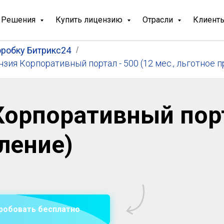
Решения
Купить лицензию
Отрасли
Клиент
оробку Битрикс24
/
зия Корпоративный портал - 500 (12 мес., льготное 
Корпоративный пор
ление)
робовать бесплатно