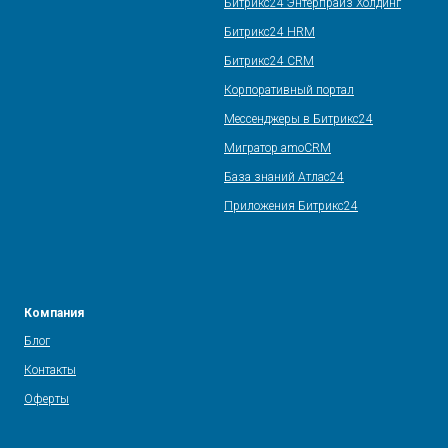
Битрикс24 Энтерпрайз Холдинг
Битрикс24 HRM
Битрикс24 CRM
Корпоративный портал
Мессенджеры в Битрикс24
Мигратор amoCRM
База знаний Атлас24
Приложения Битрикс24
Компания
Блог
Контакты
Оферты