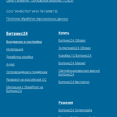
Санкт-Петербург, Обуховской обороны 112к2И
ООО "ИНФОТЕХ" ИНН 7810498732
Политика обработки персональных данных
Битрикс24
Купить
Битрикс24 Облако
Внедрение и настройка
Энтерпрайз24 Облако
Интеграция
Коробка 1С-Битрикс24
Доработка коробки
Битрикс24 Маркет
Аудит
Сертифицированная версия
Сопровождение и поддержка
Битрикс24
Разворот на российской ОС
Битрикс24 бесплатно
Миграция с SharePoint на
Битрикс24
Решения
Битрикс24 Энтерпрайз