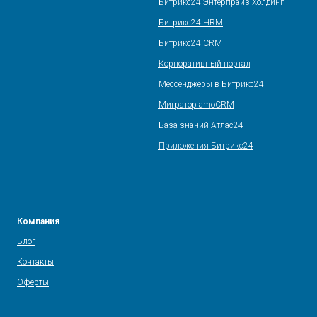
Битрикс24 Энтерпрайз Холдинг
Битрикс24 HRM
Битрикс24 CRM
Корпоративный портал
Мессенджеры в Битрикс24
Мигратор amoCRM
База знаний Атлас24
Приложения Битрикс24
Компания
Блог
Контакты
Оферты