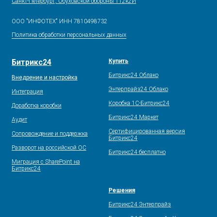
Санкт-Петербург, Обуховской обороны 112к2И
ООО "ИНФОТЕХ" ИНН 7810498732
Политика обработки персональных данных
Битрикс24
Купить
Битрикс24 Облако
Внедрение и настройка
Энтерпрайз24 Облако
Интеграция
Коробка 1С-Битрикс24
Доработка коробки
Битрикс24 Маркет
Аудит
Сертифицированная версия
Сопровождение и поддержка
Битрикс24
Разворот на российской ОС
Битрикс24 бесплатно
Миграция с SharePoint на
Битрикс24
Решения
Битрикс24 Энтерпрайз