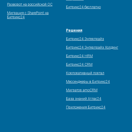
Разворот на российской ОС
Битрикс24 бесплатно
Миграция с SharePoint на
Битрикс24
Решения
Битрикс24 Энтерпрайз
Битрикс24 Энтерпрайз Холдинг
Битрикс24 HRM
Битрикс24 CRM
Корпоративный портал
Мессенджеры в Битрикс24
Мигратор amoCRM
База знаний Атлас24
Приложения Битрикс24