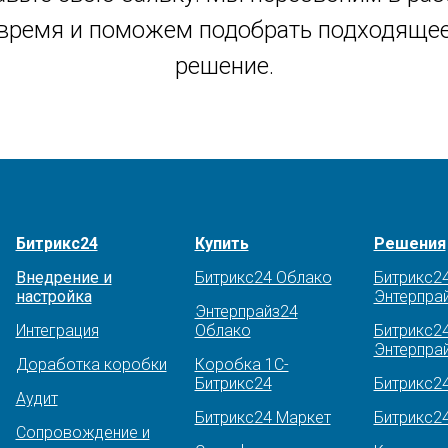
время и поможем подобрать подходяще
решение.
Битрикс24
Купить
Решения
Внедрение и
Битрикс24 Облако
Битрикс2
настройка
Энтерпра
Энтерпрайз24
Интеграция
Облако
Битрикс2
Энтерпрай
Доработка коробки
Коробка 1С-
Битрикс24
Битрикс2
Аудит
Битрикс24 Маркет
Битрикс2
Сопровождение и