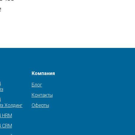
е
Компания
4
Блог
йз
Контакты
4
з Холдинг
Оферты
4 HRM
4 CRM