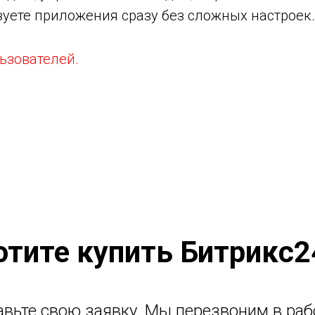
зуете приложения сразу без сложных настроек.
ьзователей.
отите купить Битрикс2
авьте свою заявку. Мы перезвоним в раб