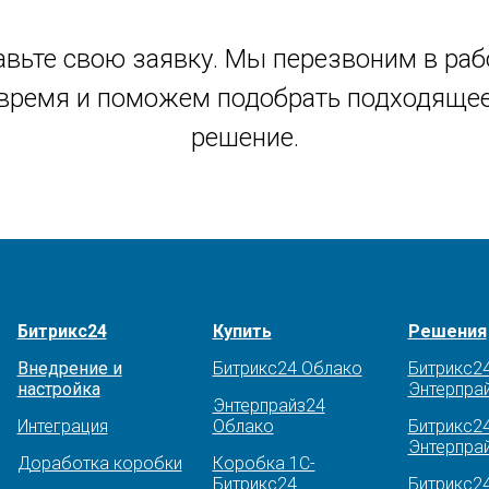
авьте свою заявку. Мы перезвоним в раб
время и поможем подобрать подходяще
решение.
Битрикс24
Купить
Решения
Внедрение и
Битрикс24 Облако
Битрикс2
настройка
Энтерпра
Энтерпрайз24
Интеграция
Облако
Битрикс2
Энтерпрай
Доработка коробки
Коробка 1С-
Битрикс24
Битрикс2