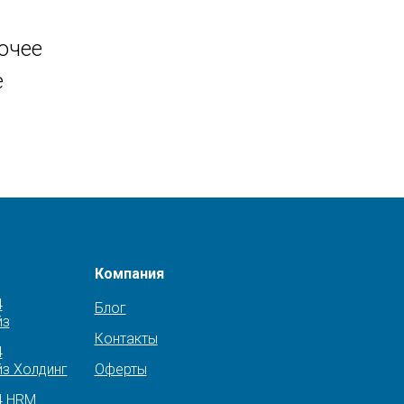
очее
е
Компания
4
Блог
йз
Контакты
4
з Холдинг
Оферты
4 HRM