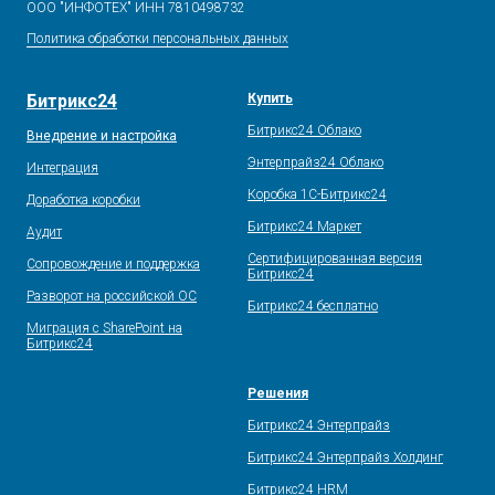
ООО "ИНФОТЕХ" ИНН 7810498732
Политика обработки персональных данных
Битрикс24
Купить
Битрикс24 Облако
Внедрение и настройка
Энтерпрайз24 Облако
Интеграция
Коробка 1С-Битрикс24
Доработка коробки
Битрикс24 Маркет
Аудит
Сертифицированная версия
Сопровождение и поддержка
Битрикс24
Разворот на российской ОС
Битрикс24 бесплатно
Миграция с SharePoint на
Битрикс24
Решения
Битрикс24 Энтерпрайз
Битрикс24 Энтерпрайз Холдинг
Битрикс24 HRM