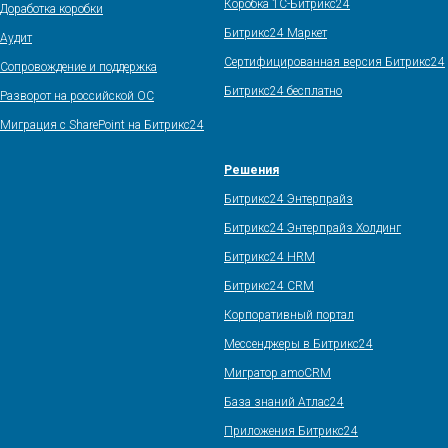
Коробка 1С-Битрикс24
Доработка коробки
Битрикс24 Маркет
Аудит
Сертифицированная версия Битрикс24
Сопровождение и поддержка
Битрикс24 бесплатно
Разворот на российской ОС
Миграция с SharePoint на Битрикс24
Решения
Битрикс24 Энтерпрайз
Битрикс24 Энтерпрайз Холдинг
Битрикс24 HRM
Битрикс24 CRM
Корпоративный портал
Мессенджеры в Битрикс24
Мигратор amoCRM
База знаний Атлас24
Приложения Битрикс24