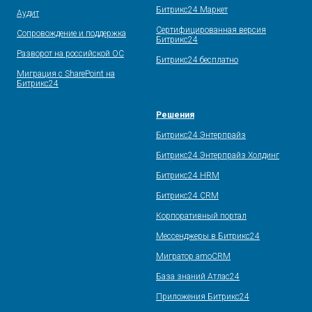
Битрикс24 Маркет
Аудит
Сертифицированная версия
Сопровождение и поддержка
Битрикс24
Разворот на российской ОС
Битрикс24 бесплатно
Миграция с SharePoint на
Битрикс24
Решения
Битрикс24 Энтерпрайз
Битрикс24 Энтерпрайз Холдинг
Битрикс24 HRM
Битрикс24 CRM
Корпоративный портал
Мессенджеры в Битрикс24
Мигратор amoCRM
База знаний Атлас24
Приложения Битрикс24