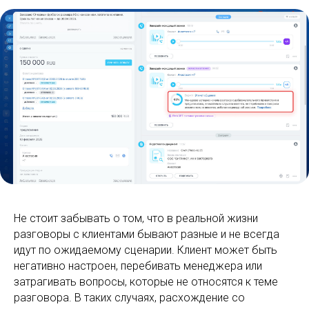
Не стоит забывать о том, что в реальной жизни
разговоры с клиентами бывают разные и не всегда
идут по ожидаемому сценарии. Клиент может быть
негативно настроен, перебивать менеджера или
затрагивать вопросы, которые не относятся к теме
разговора. В таких случаях, расхождение со
скриптами – норма, но система это не знает, и может
неверно оценить работу сотрудника.
Удалить оценку ИИ в Битрикс24 нельзя, но можно
доработать скрипт и запустить повторную оценку.
Для этого в созданном деле переходим «Подробнее»