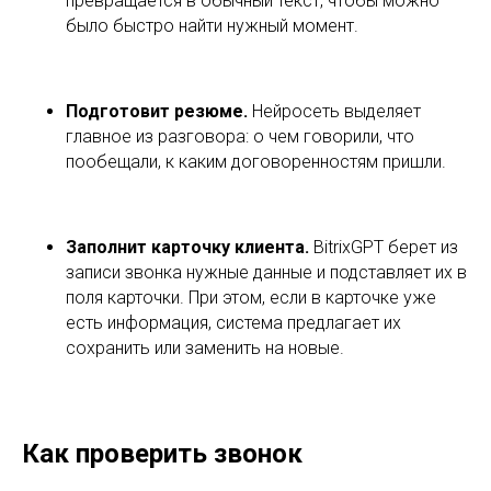
Как проверить звонок
В зависимости от настроек проверка запускается
вручную или автоматически. Для того, чтобы
запустить самостоятельно, нужно открыть карточку
CRM и выбрать нужный звонок в таймлайне. Здесь
есть три кнопки:
Заполнить поля – ИИ заполнит поля в карточке
данными из звонка.
Оценить звонок – нейросеть проверит разговор
на соответствие скрипту.
Иконка «А» – BitrixGPT запустит расшифровку
записи разговора.
После того, как AI проанализирует диалог, в