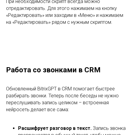
нейросеть делает все сама:
Расшифрует разговор в текст.
Запись звонка
превращается в обычный текст, чтобы можно
было быстро найти нужный момент.
Подготовит резюме.
Нейросеть выделяет
главное из разговора: о чем говорили, что
пообещали, к каким договоренностям пришли.
Заполнит карточку клиента.
BitrixGPT берет из
записи звонка нужные данные и подставляет их в
поля карточки. При этом, если в карточке уже
есть информация, система предлагает их
сохранить или заменить на новые.