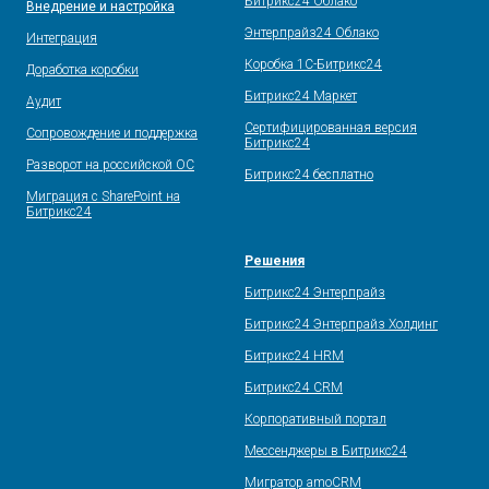
Битрикс24 Облако
Внедрение и настройка
Энтерпрайз24 Облако
Интеграция
Коробка 1С-Битрикс24
Доработка коробки
Битрикс24 Маркет
Аудит
Сертифицированная версия
Сопровождение и поддержка
Битрикс24
Разворот на российской ОС
Битрикс24 бесплатно
Миграция с SharePoint на
Битрикс24
Решения
Битрикс24 Энтерпрайз
Битрикс24 Энтерпрайз Холдинг
Битрикс24 HRM
Битрикс24 CRM
Корпоративный портал
Мессенджеры в Битрикс24
Мигратор amoCRM