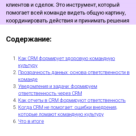
клиентов и сделок. Это инструмент, который
помогает всей команде видеть общую картину,
координировать действия и принимать решения
на основе актуальных данных. Она развивает
ответственность, упрощает контроль сроков и
Содержание:
задач, а также позволяет анализировать
результаты работы.
Как CRM формирует здоровую командную
культуру
Рассказываем в статье, как правильно
Прозрачность данных: основа ответственности в
использовать CRM, чтобы она реально
команде
поддерживала командную культуру и помогала
Уведомления и задачи: формируем
работать слаженно.
ответственность через CRM
Как отчеты в CRM формируют ответственность
Когда CRM не помогает: ошибки внедрения,
которые ломают командную культуру
Что в итоге