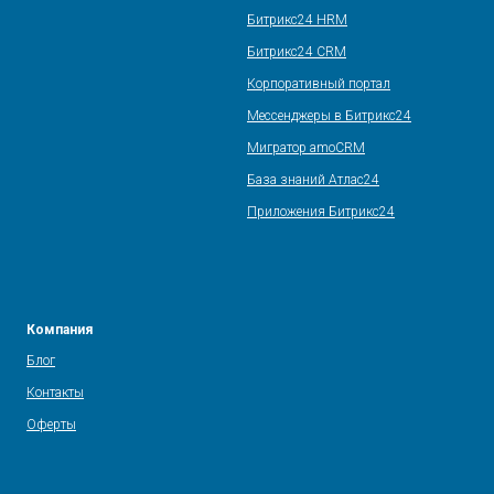
Битрикс24 HRM
Битрикс24 CRM
Корпоративный портал
Мессенджеры в Битрикс24
Мигратор amoCRM
База знаний Атлас24
Приложения Битрикс24
Компания
Блог
Контакты
Оферты