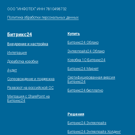
ООО "ИНФОТЕХ" ИНН 7810498732
Политика обработки персональных данных
Битрикс24
Купить
Битрикс24 Облако
Внедрение и настройка
Энтерпрайз24 Облако
Интеграция
Коробка 1С-Битрикс24
Доработка коробки
Битрикс24 Маркет
Аудит
Сертифицированная версия
Сопровождение и поддержка
Битрикс24
Разворот на российской ОС
Битрикс24 бесплатно
Миграция с SharePoint на
Битрикс24
Решения
Битрикс24 Энтерпрайз
Битрикс24 Энтерпрайз Холдинг