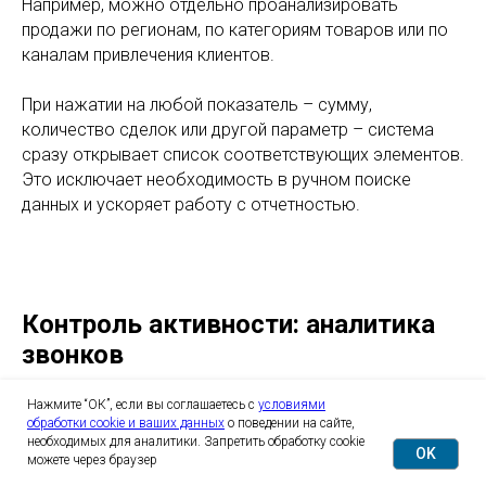
Например, можно отдельно проанализировать
продажи по регионам, по категориям товаров или по
каналам привлечения клиентов.
При нажатии на любой показатель – сумму,
количество сделок или другой параметр – система
сразу открывает список соответствующих элементов.
Это исключает необходимость в ручном поиске
данных и ускоряет работу с отчетностью.
Контроль активности: аналитика
звонков
Нажмите “ОК”, если вы соглашаетесь с
условиями
Поскольку план продаж напрямую зависит от
обработки cookie и ваших данных
о поведении на сайте,
необходимых для аналитики. Запретить обработку cookie
ежедневной активности менеджеров,
контролировать
OK
можете через браузер
нужно не только результат в виде закрытых сделок,