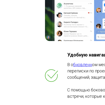
Удобную навига
В о
бновленн
ом ме
переписки по прое
сообщений, защита
С помощью боковой
встречи, которые 